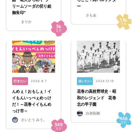
リームソーダの切り絵
ー
御朱印”
さもあ
1.1k
まりか
まき
3k
まき
2026.8.7
2024.12.19
行きたい
会いたい
んめぇ！おもしぇ！イ
花巻の高校野球史・昭
イもんいっぺぇめっけ
和のレジェンド 花巻
だ！～花巻イイもんめ
北の甲子園
っけ市～
白岩拓樹
466
さいとう みう。
まき
349
まき