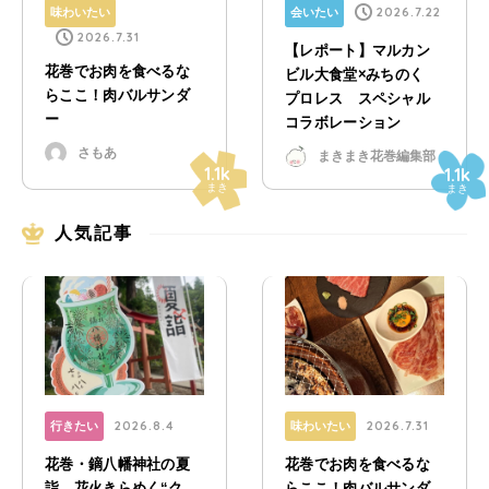
2026.7.22
味わいたい
会いたい
2026.7.31
【レポート】マルカン
花巻でお肉を食べるな
ビル大食堂×みちのく
らここ！肉バルサンダ
プロレス スペシャル
ー
コラボレーション
さもあ
まきまき花巻編集部
1.1k
1.1k
まき
まき
人気記事
2026.8.4
2026.7.31
行きたい
味わいたい
花巻・鏑八幡神社の夏
花巻でお肉を食べるな
詣 花火きらめく“ク
らここ！肉バルサンダ