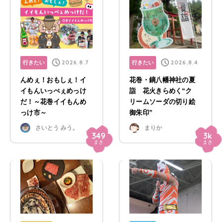
2026.8.7
2026.8.4
行きたい
行きたい
んめぇ！おもしぇ！イ
花巻・鏑八幡神社の夏
イもんいっぺぇめっけ
詣 花火きらめく“ク
だ！～花巻イイもんめ
リームソーダの切り絵
っけ市～
御朱印”
さいとう みう。
まりか
349
3k
まき
まき