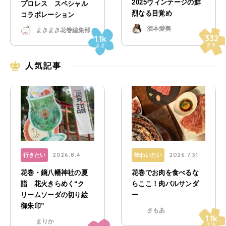
2025ヴィンテージの鮮
プロレス スペシャル
烈なる目覚め
コラボレーション
酒本愛美
まきまき花巻編集部
332
1.1k
まき
まき
人気記事
2026.8.4
2026.7.31
行きたい
味わいたい
花巻・鏑八幡神社の夏
花巻でお肉を食べるな
詣 花火きらめく“ク
らここ！肉バルサンダ
リームソーダの切り絵
ー
御朱印”
さもあ
1.1k
まりか
まき