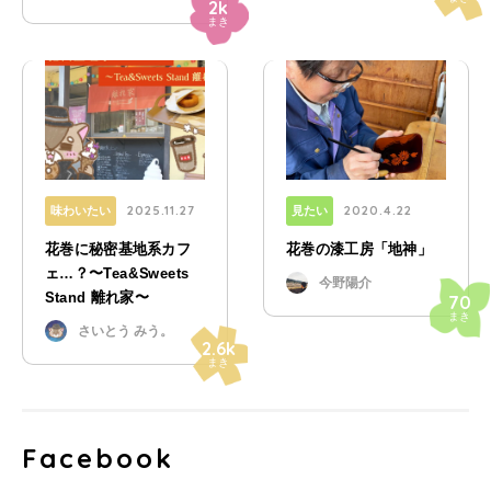
2k
まき
2025.11.27
2020.4.22
味わいたい
見たい
花巻に秘密基地系カフ
花巻の漆工房「地神」
ェ…？〜Tea&Sweets
今野陽介
Stand 離れ家〜
70
まき
さいとう みう。
2.6k
まき
Facebook