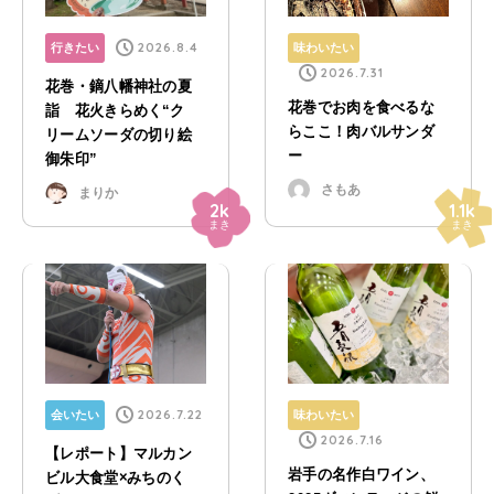
2026.8.4
行きたい
味わいたい
2026.7.31
花巻・鏑八幡神社の夏
花巻でお肉を食べるな
詣 花火きらめく“ク
らここ！肉バルサンダ
リームソーダの切り絵
ー
御朱印”
さもあ
まりか
2k
1.1k
まき
まき
2026.7.22
会いたい
味わいたい
2026.7.16
【レポート】マルカン
岩手の名作白ワイン、
ビル大食堂×みちのく