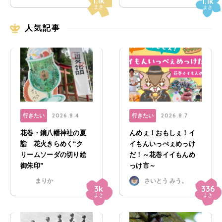
1.1k
1.1k
まき
まき
人気記事
2026.8.4
2026.8.7
行きたい
行きたい
花巻・鏑八幡神社の夏
んめぇ！おもしぇ！イ
詣 花火きらめく“ク
イもんいっぺぇめっけ
リームソーダの切り絵
だ！～花巻イイもんめ
御朱印”
っけ市～
まりか
さいとう みう。
3k
336
まき
まき