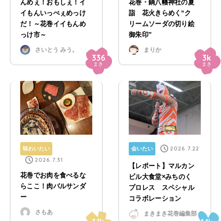
んめぇ！おもしぇ！イ
花巻・鏑八幡神社の夏
イもんいっぺぇめっけ
詣 花火きらめく“ク
だ！～花巻イイもんめ
リームソーダの切り絵
っけ市～
御朱印”
さいとう みう。
まりか
336
3k
まき
まき
2026.7.22
味わいたい
会いたい
2026.7.31
【レポート】マルカン
花巻でお肉を食べるな
ビル大食堂×みちのく
らここ！肉バルサンダ
プロレス スペシャル
ー
コラボレーション
さもあ
まきまき花巻編集部