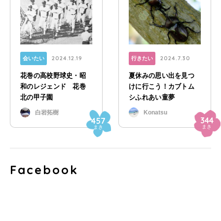
2024.12.19
2024.7.30
会いたい
行きたい
花巻の高校野球史・昭
夏休みの思い出を見つ
和のレジェンド 花巻
けに行こう！カブトム
北の甲子園
シふれあい童夢
白岩拓樹
Konatsu
344
457
まき
まき
Facebook