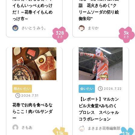
イもんいっぺぇめっけ
詣 花火きらめく“ク
だ！～花巻イイもんめ
リームソーダの切り絵
っけ市～
御朱印”
さいとう みう。
まりか
328
3k
まき
まき
2026.7.22
味わいたい
会いたい
2026.7.31
【レポート】マルカン
花巻でお肉を食べるな
ビル大食堂×みちのく
らここ！肉バルサンダ
プロレス スペシャル
ー
コラボレーション
さもあ
まきまき花巻編集部
1.1k
1.1k