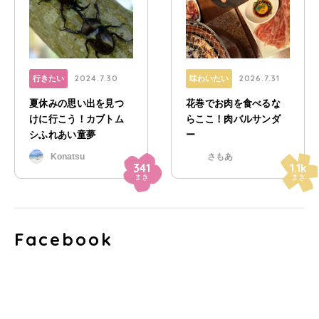
2024.7.30
2026.7.31
行きたい
味わいたい
夏休みの思い出を見つ
花巻でお肉を食べるな
けに行こう！カブトム
らここ！肉バルサンダ
シふれあい童夢
ー
Konatsu
さもあ
341
1.1k
まき
まき
Facebook