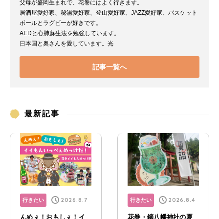
父母が盛岡生まれで、花巻にはよく行きます。
居酒屋愛好家、秘湯愛好家、登山愛好家、JAZZ愛好家、バスケット
ボールとラグビーが好きです。
AEDと心肺蘇生法を勉強しています。
日本国と奥さんを愛しています。光
記事一覧へ
最新記事
2026.8.7
2026.8.4
行きたい
行きたい
んめぇ！おもしぇ！イ
花巻・鏑八幡神社の夏