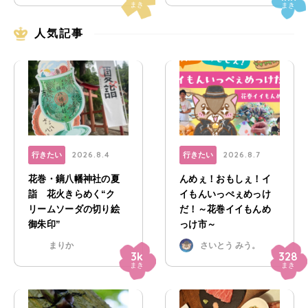
まき
まき
人気記事
2026.8.4
2026.8.7
行きたい
行きたい
花巻・鏑八幡神社の夏
んめぇ！おもしぇ！イ
詣 花火きらめく“ク
イもんいっぺぇめっけ
リームソーダの切り絵
だ！～花巻イイもんめ
御朱印”
っけ市～
まりか
さいとう みう。
3k
328
まき
まき